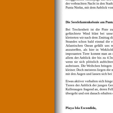
der verbrachten Nacht in den Stad
Punta Ninfas, mit dem Anblick von
Die Seeelefantenkolonie am Punta
Bei Trockenheit ist die Piste 
gefürchtete Wind bläst bei uns
kletterten wir nach dem Zmittag d
Strandes schon bald einmal die 
Atlantischen Ozean gefällt uns r
anzutreffen, als hier in Wirklic
imposanten Tiere kommt man an d
allem der Anblick der bis zu 4.
wenn sie sich plötzlich aufricht
aufreissen. Die Weibchen bringen
kleiner. Doch meistens liegen die
mit den Augen und lassen sich bei
Etwas aktiver verhalten sich hing
Tieren der Anblick der jungen Gen
Kulleraugen fragend an, deren Fell
übergeht und erst danach erhalten 
Playa Isla Escondida,