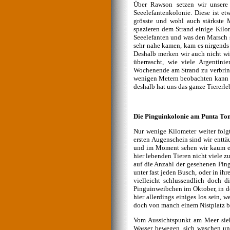
Über Rawson setzen wir unsere 
Seeelefantenkolonie. Diese ist e
grösste und wohl auch stärkste 
spazieren dem Strand einige Kilo
Seeelefanten und was den Marsch 
sehr nahe kamen, kam es nirgends
Deshalb merken wir auch nicht wi
überrascht, wie viele Argentin
Wochenende am Strand zu verbring
wenigen Metern beobachten kann u
deshalb hat uns das ganze Tiererle
Die Pinguinkolonie am Punta To
Nur wenige Kilometer weiter folg
ersten Augenschein sind wir enttä
und im Moment sehen wir kaum ei
hier lebenden Tieren nicht viele z
auf die Anzahl der gesehenen Pin
unter fast jeden Busch, oder in i
vielleicht schlussendlich doch 
Pinguinweibchen im Oktober, in d
hier allerdings einiges los sein,
doch von manch einem Nistplatz be
Vom Aussichtspunkt am Meer sieh
Wasser bewegen, sich waschen un