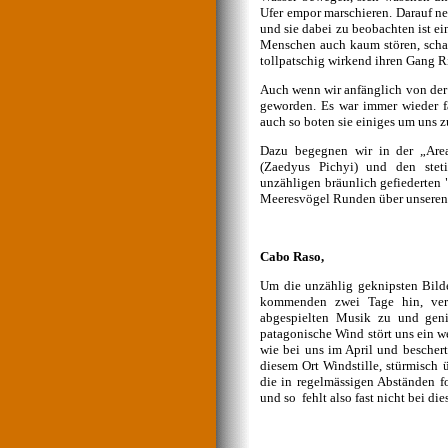
Ufer empor marschieren. Darauf n
und sie dabei zu beobachten ist e
Menschen auch kaum stören, schau
tollpatschig wirkend ihren Gang Ri
Auch wenn wir anfänglich von der 
geworden. Es war immer wieder f
auch so boten sie einiges um uns z
Dazu begegnen wir in der „Are
(Zaedyus Pichyi)
und den steti
unzähligen bräunlich gefiederten
Meeresvögel Runden über unseren 
Cabo Raso,
Um die unzählig geknipsten Bilde
kommenden zwei Tage hin, vera
abgespielten Musik zu und genie
patagonische Wind stört uns ein w
wie bei uns im April und beschert
diesem Ort Windstille, stürmisch
die in regelmässigen Abständen f
und so fehlt also fast nicht bei 