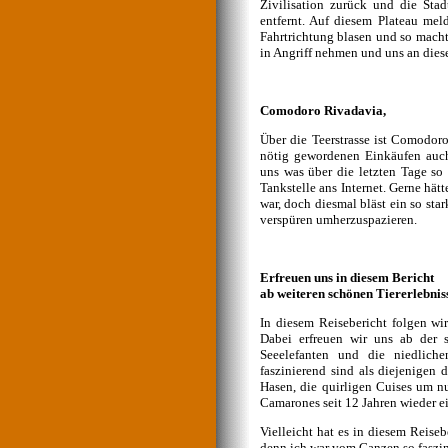
Zivilisation zurück und die St
entfernt. Auf diesem Plateau me
Fahrtrichtung blasen und so macht 
in Angriff nehmen und uns an diese
Comodoro Rivadavia,
Über die Teerstrasse ist Comodor
nötig gewordenen Einkäufen auch 
uns was über die letzten Tage so 
Tankstelle ans Internet. Gerne hä
war, doch diesmal bläst ein so st
verspüren umherzuspazieren.
Erfreuen uns in diesem Bericht
ab weiteren schönen Tiererlebnis
In diesem Reisebericht folgen w
Dabei erfreuen wir uns ab der 
Seeelefanten und die niedlich
faszinierend sind als diejenigen
Hasen, die quirligen Cuises um n
Camarones seit 12 Jahren wieder e
Vielleicht hat es in diesem Reiseb
denn ich war vom Ganzen so faszin