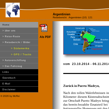
Argentinien
Reisebericht Argentinien (10) 121
Home
> über uns
> Reise-Route
Als PDF
> Reisebericht / Bilder
> Südamerika
> GPS / Tracks
> Autoverschiffung
vom
23.10.2014
- 06.11.201
> Das Fahrzeug
Links
Gästebuch
E-Mail
Zurück in Puerto Madryn,
Disclaimer
Nach den tollen Walerlebnissen in
©
2026 by McRei
Kilometer diesem Küstenabschnitt
zur Ortschaft Puerto Madryn bringt
das bereits bezahlte Ersatzteil be
fertiggestellte Homepage mit den 