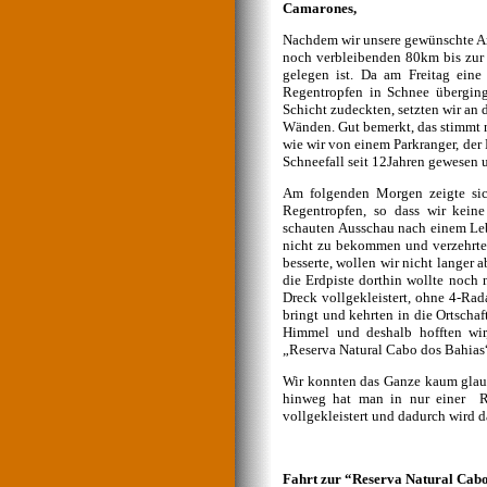
Camarones,
Nachdem wir unsere gewünschte Arbe
noch verbleibenden 80km bis zur 
gelegen ist. Da am Freitag eine
Regentropfen in Schnee übergin
Schicht zudeckten, setzten wir an
Wänden. Gut bemerkt, das stimmt ni
wie wir von einem Parkranger, der 
Schneefall seit 12Jahren gewesen u
Am folgenden Morgen zeigte sic
Regentropfen, so dass wir keine
schauten Ausschau nach einem Lebe
nicht zu bekommen und verzehrte
besserte, wollen wir nicht lange
die Erdpiste dorthin wollte noch
Dreck vollgekleistert, ohne 4-Rad
bringt und kehrten in die Ortsch
Himmel und deshalb hofften wir
„Reserva Natural Cabo dos Bahias“
Wir konnten das Ganze kaum glaube
hinweg hat man in nur einer R
vollgekleistert und dadurch wird d
Fahrt zur “Reserva Natural Cabo