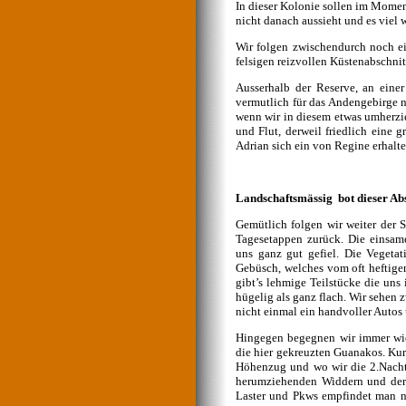
In dieser Kolonie sollen im Momen
nicht danach aussieht und es viel 
Wir folgen zwischendurch noch e
felsigen reizvollen Küstenabschnit
Ausserhalb der Reserve, an eine
vermutlich für das Andengebirge n
wenn wir in diesem etwas umherzie
und Flut, derweil friedlich eine
Adrian sich ein von Regine erhalt
Landschaftsmässig bot dieser Abs
Gemütlich folgen wir weiter der 
Tagesetappen zurück. Die einsame
uns ganz gut gefiel. Die Vegeta
Gebüsch, welches vom oft heftige
gibt’s lehmige Teilstücke die uns
hügelig als ganz flach. Wir sehen 
nicht einmal ein handvoller Autos 
Hingegen begegnen wir immer wied
die hier gekreuzten Guanakos. Kurz
Höhenzug und wo wir die 2.Nacht 
herumziehenden Widdern und dere
Laster und Pkws empfindet man na