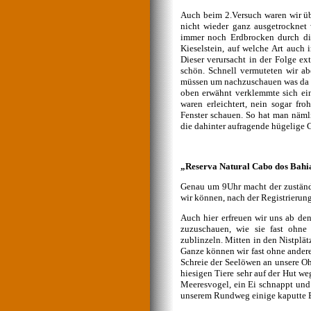
Auch beim 2.Versuch waren wir üb
nicht wieder ganz ausgetrocknet
immer noch Erdbrocken durch die
Kieselstein, auf welche Art auch
Dieser verursacht in der Folge e
schön. Schnell vermuteten wir ab
müssen um nachzuschauen was da lo
oben erwähnt verklemmte sich ein
waren erleichtert, nein sogar f
Fenster schauen. So hat man näml
die dahinter aufragende hügelige 
„Reserva Natural Cabo dos Bahi
Genau um 9Uhr macht der zuständi
wir können, nach der Registrierun
Auch hier erfreuen wir uns ab den
zuzuschauen, wie sie fast ohn
zublinzeln. Mitten in den Nistplä
Ganze können wir fast ohne ander
Schreie der Seelöwen an unsere Oh
hiesigen Tiere sehr auf der Hut we
Meeresvogel, ein Ei schnappt und
unserem Rundweg einige kaputte Ei