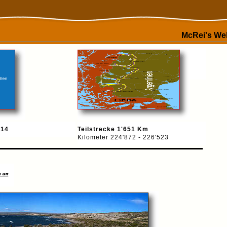
McRei's Wel
014
Teilstrecke 1'651 Km
Kilometer
224'872 - 226'523