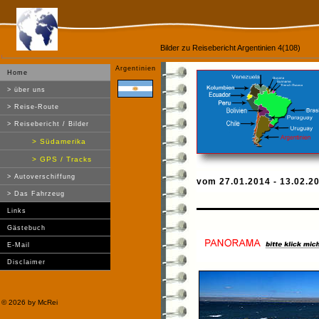
Bilder zu Reisebericht Argentinien 4(108)
Argentinien
Home
> über uns
> Reise-Route
> Reisebericht / Bilder
> Südamerika
> GPS / Tracks
> Autoverschiffung
vom 27.01.2014 - 13.02.2
> Das Fahrzeug
Links
Gästebuch
E-Mail
Disclaimer
©
2026 by McRei