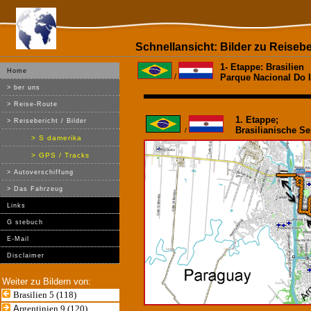
Schnellansicht: Bilder zu Reiseber
1- Etappe: Brasilien
Home
/
Parque Nacional Do 
> ber uns
> Reise-Route
1. Etappe;
> Reisebericht / Bilder
Brasilianische Se
/
> S damerika
> GPS / Tracks
> Autoverschiffung
> Das Fahrzeug
Links
G stebuch
E-Mail
Disclaimer
Weiter zu Bildern von:
Brasilien 5 (118)
A
rgentinien 9 (120)