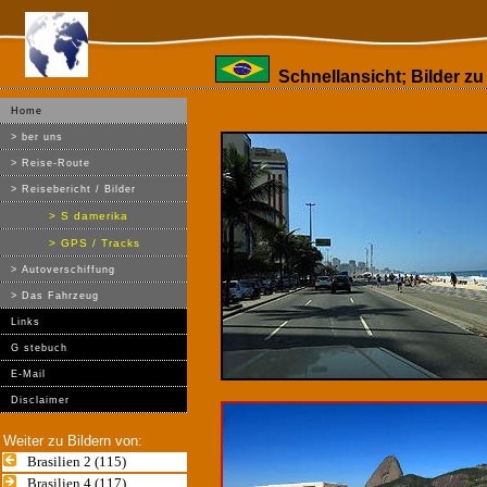
Schnellansicht; Bilder zu 
Home
> ber uns
> Reise-Route
> Reisebericht / Bilder
> S damerika
> GPS / Tracks
> Autoverschiffung
> Das Fahrzeug
Links
G stebuch
E-Mail
Disclaimer
Weiter zu Bildern von:
Brasilien 2 (115)
Brasilien 4 (117)